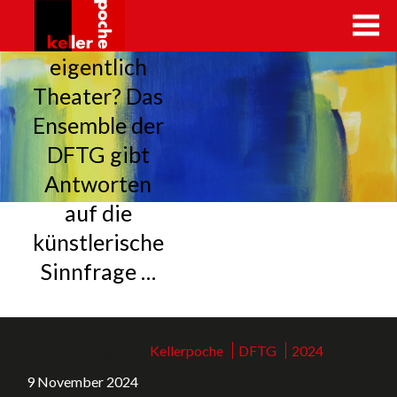
Warum
kellerpoche.ch
eigentlich
Theater? Das
Ensemble der
DFTG gibt
Antworten
auf die
künstlerische
Sinnfrage …
Kategorien:
Kellerpoche
,
DFTG
,
2024
9 November 2024