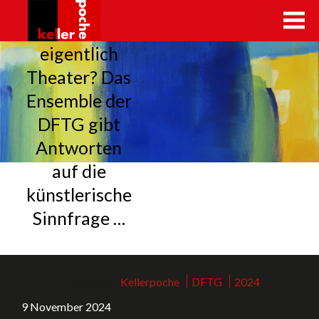
Warum
kellerpoche.ch
eigentlich
Theater? Das
Ensemble der
DFTG gibt
Antworten
auf die
künstlerische
Sinnfrage …
Kategorien:
Kellerpoche
,
DFTG
,
2024
9 November 2024