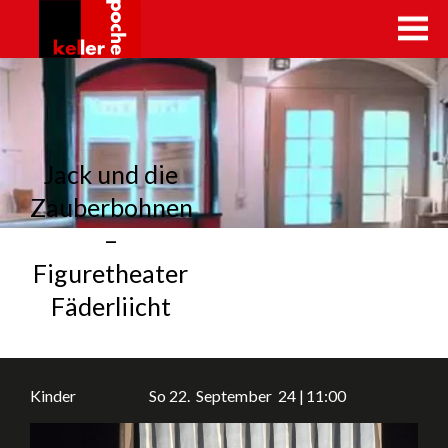
kellerpoche.ch
Jack und die
Zauberbohnen
–
Figuretheater
Fäderliicht
Kinder
So
22.
September
24
11:00