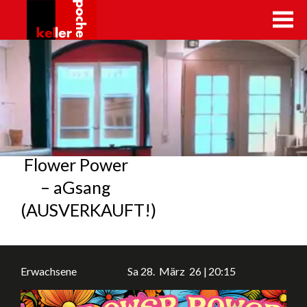
kellerpoche.ch
Flower Power
– aGsang
(AUSVERKAUFT!)
Erwachsene
Sa
28.
März
26
20:15