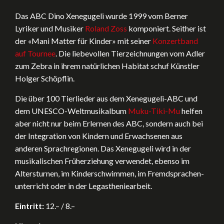
Das ABC Dino Xenegugeli wurde 1999 vom Berner
Lyriker und Musiker
Roland Zoss
komponiert. Seither ist
der «Mani Matter für Kinder» mit seiner
Konzertband
auf Tournee
. Die liebevollen Tier­zeichnungen vom Adler
zum Zebra in ihrem natürlichen Habitat schuf Künstler
Holger Schöpflin.
Die über 100 Tierlieder aus dem Xenegugeli-ABC und
dem UNESCO-Welt­musik­album
Muku-Tiki-Mu
helfen
aber nicht nur beim Erlernen des ABC, sondern auch bei
der Integration von Kindern und Erwachsenen aus
anderen Sprachregionen. Das Xenegugeli wird in der
musikalischen Früherziehung verwendet, ebenso im
Alters­turnen, im Kinder­schwimmen, im Fremd­sprachen­
unterricht oder in der Legastheniearbeit.
Eintritt:
12.– / 8.–