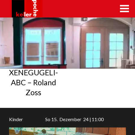
kellerpoche.ch
XENEGUGELI-
ABC – Roland
Zoss
Kinder
So
15.
Dezember
24
11:00