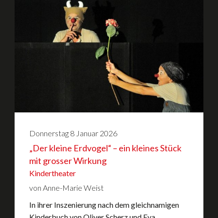
Donnerstag
8
Januar
2026
„Der kleine Erdvogel“ – ein kleines Stück
mit grosser Wirkung
Kindertheater
von Anne-Marie Weist
In ihrer Inszenierung nach dem gleichnamigen
Kinderbuch von Oliver Scherz und Eva